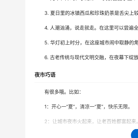
3. 夏日里的冰镇西瓜和珍珠奶茶是舌尖上
4. 人潮汹涌，说走就走。在这里可以尝遍
5. 华灯初上时分，在这座城市闹中取静的
6. 古老传统与现代文明交融，在夜幕下绽
夜市巧语
有很多哦。比如：
1：开心一“夏”，清凉一“夏”，快乐无限。
2：让城市夜市火起来，让老百姓都富起来
3：夜间经济商机无限，夜市精彩有约。