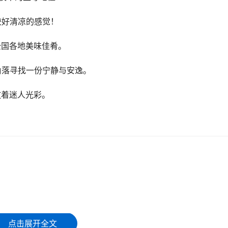
较好清凉的感觉！
全国各地美味佳肴。
角落寻找一份宁静与安逸。
放着迷人光彩。
。
点击展开全文