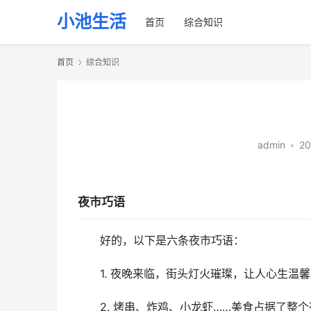
小池生活
首页
综合知识
首页
综合知识
admin
•
20
夜市巧语
好的，以下是六条夜市巧语：
1. 夜晚来临，街头灯火璀璨，让人心生温
2. 烤串、炸鸡、小龙虾……美食占据了整