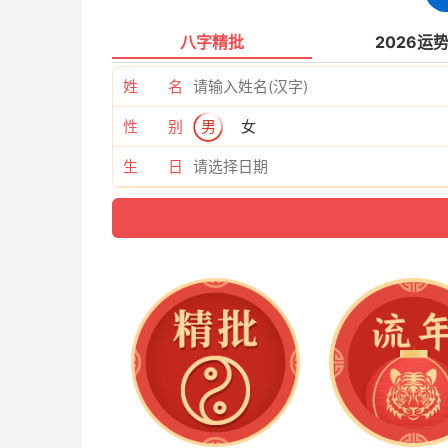
4：夜市热闹一座城，经济惠民千万家。
八字精批
2026运
姓 名
5：人间烟火气，总有不夜城。
性 别
男
女
6：打造时尚夜市，共享一城繁华。
生 日
7：唤醒市民记忆，点燃夜市经济。
8：
版权声明：本文内容由互联网用户自发贡献，该文
承担相关法律责任。如发现本站有涉嫌抄袭侵权/违
明出处：
http://www.xiaochi166.com/zhzs/1767