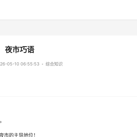
夜市巧语
26-05-10 06:55:53
•
综合知识
馨。
个夜市的主导地位！