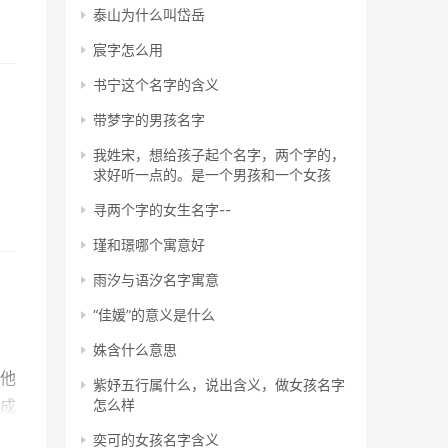
泰山为什么叫岱岳
宸字怎么用
书宁这个名字的含义
带梦字的男孩名字
我姓宋，想给孩子起个名字，两个字的，
求好听一点的。是一个男孩和一个女孩
寻两个字的女生名字--
瑾和璟哪个寓意好
雨汐与语汐名字寓意
“佳媛”的意义是什么
姝含什么意思
他
紫妤五行属什么，说出含义，做女孩名字
成
怎么样
奕可的女孩名字含义