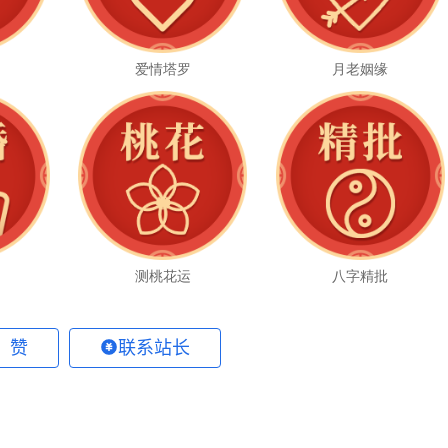
爱情塔罗
月老姻缘
测桃花运
八字精批
 赞
联系站长