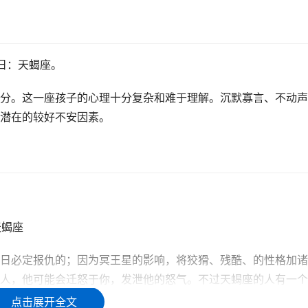
01日：天蝎座。
分。这一座孩子的心理十分复杂和难于理解。沉默寡言、不动声
潜在的较好不安因素。
天蝎座
日必定报仇的；因为冥王星的影响，将狡猾、残酷、的性格加诸
人，他可能会迁怒于你，发泄他的怒气。不过天蝎座的人有一个
标心不死，永不退缩的！
点击展开全文