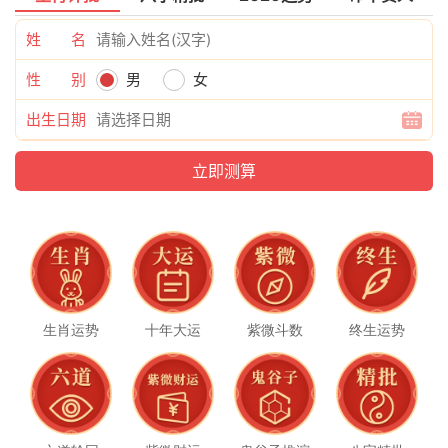
56岁
姓 名
57岁
性 别
男
女
出生日期
1955年
68岁
69岁
1943年
80岁
生肖运势
十年大运
紫微斗数
终生运势
81岁
1931年